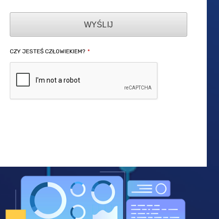
WYŚLIJ
CZY JESTEŚ CZŁOWIEKIEM?
*
To
pole
powinno
zostać
puste